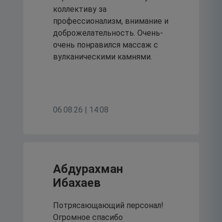
коллективу за
культуры и жизни
профессионализм, внимание и
учреждения.
доброжелательность. Очень-
очень понравился массаж с
20
вулканическими камнями.
июля 2026
Клинико –
06.08.26 | 14:08
диагностическая
лаборатория больницы
провела обновление
Абдурахман
Ибахаев
методического
обеспечения.
Потрясающающий персонал!
Огромное спасибо