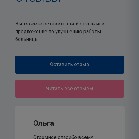
От внешних угроз к
внутренней опоре:
Вы можете оставить свой отзыв или
специалисты рассказали
предложение по улучшению работы
родителям, как защитить
больницы
подростков от
деструктивного поведения.
Оставить отзыв
21
июля 2026
Читать все отзывы
Традиционный шахматный
турнир - неотъемлемая
Ольга
часть корпоративной
Огромное спасибо всему