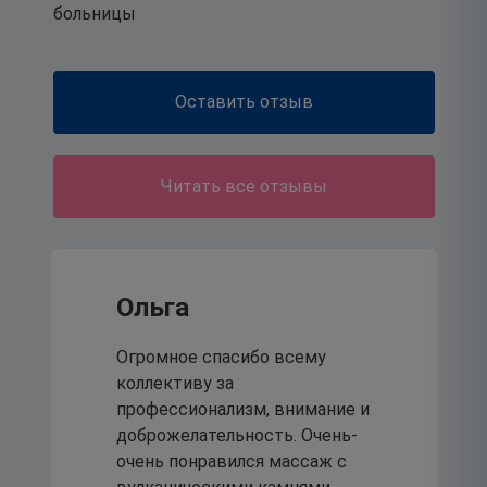
родителям, как защитить
больницы
подростков от
деструктивного поведения.
Оставить отзыв
21
июля 2026
Читать все отзывы
Традиционный шахматный
турнир - неотъемлемая
Ольга
часть корпоративной
Огромное спасибо всему
коллективу за
культуры и жизни
профессионализм, внимание и
учреждения.
доброжелательность. Очень-
очень понравился массаж с