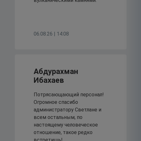
20
вулканическими камнями.
июля 2026
Клинико –
06.08.26 | 14:08
диагностическая
лаборатория больницы
провела обновление
Абдурахман
Ибахаев
методического
обеспечения.
Потрясающающий персонал!
Огромное спасибо
17
администратору Светлане и
июля 2026
всем остальным, по
настоящему человеческое
отношение, такое редко
встретишь!