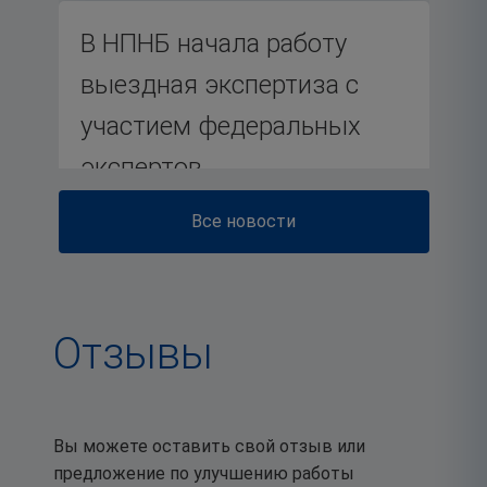
В НПНБ начала работу
выездная экспертиза с
участием федеральных
экспертов
Все новости
27
июля 2026
Отзывы
От внешних угроз к
внутренней опоре:
Вы можете оставить свой отзыв или
специалисты рассказали
предложение по улучшению работы