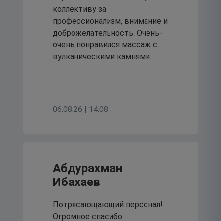
коллективу за
культуры и жизни
профессионализм, внимание и
учреждения.
доброжелательность. Очень-
очень понравился массаж с
20
вулканическими камнями.
июля 2026
Клинико –
06.08.26 | 14:08
диагностическая
лаборатория больницы
провела обновление
Абдурахман
Ибахаев
методического
обеспечения.
Потрясающающий персонал!
Огромное спасибо