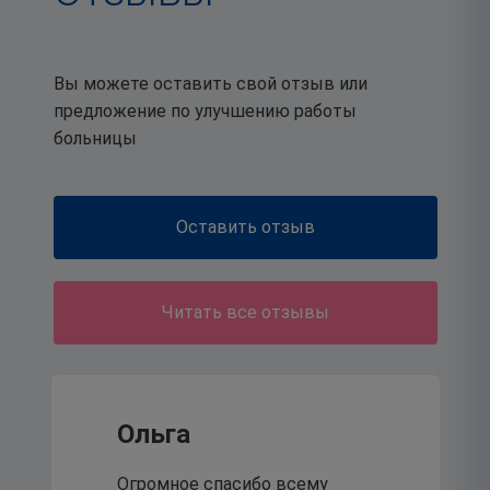
От внешних угроз к
внутренней опоре:
Вы можете оставить свой отзыв или
специалисты рассказали
предложение по улучшению работы
родителям, как защитить
больницы
подростков от
деструктивного поведения.
Оставить отзыв
21
июля 2026
Читать все отзывы
Традиционный шахматный
турнир - неотъемлемая
Ольга
часть корпоративной
Огромное спасибо всему